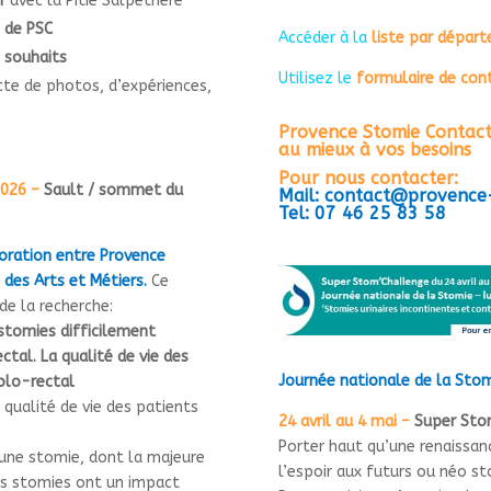
r
avec la Pitié Salpétrière
 de PSC
Accéder à la
liste par dépar
 souhaits
Utilisez le
formulaire de con
cte de photos, d’expériences,
Provence Stomie Contact
au mieux à vos besoins
Pour nous contacter:
026 –
Sault / sommet du
Mail: contact@provence
Tel: 07 46 25 83 58
oration entre Provence
des Arts et Métiers.
Ce
de la recherche:
stomies difficilement
ectal.
La qualité de vie des
Journée nationale de la Sto
colo-rectal
qualité de vie des patients
24 avril au 4 mai –
Super Stom
Porter haut qu’une renaissan
 une stomie, dont la majeure
l’espoir aux futurs ou néo st
Ces stomies ont un impact