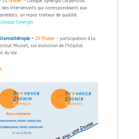
–
28 février –
Clinique Synergia Carpentras
 des intervenants qui correspondaient aux
andidats, un repas traiteur de qualité.
 clinique Synergia
 Stomathérapie –
26 février –
participation à la
stitut Mozart, sur invitation de l’hôpital
nt du Var
6