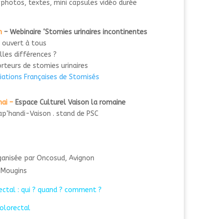
: photos, textes, mini capsules vidéo durée
h
– Webinaire ‘Stomies urinaires incontinentes
’
ouvert à tous
lles différences ?
rteurs de stomies urinaires
ociations Françaises de Stomisés
ai –
Espace Culturel Vaison la romaine
ap’handi-Vaison . stand de PSC
anisée par Oncosud, Avignon
 Mougins
ectal : qui ? quand ? comment ?
olorectal