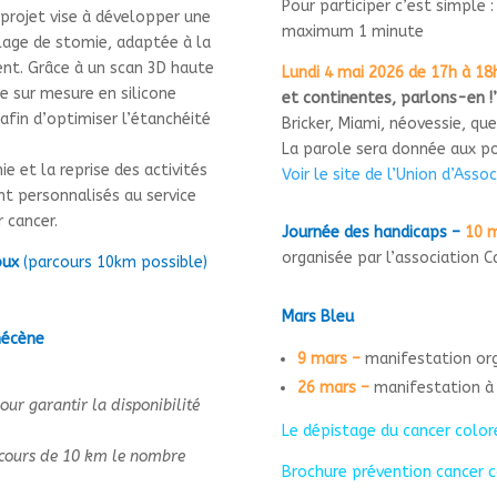
Pour participer c’est simple 
 projet vise à développer une
maximum 1 minute
lage de stomie, adaptée à la
nt. Grâce à un scan 3D haute
Lundi 4 mai 2026 de 17h à 18
ce sur mesure en silicone
et continentes, parlons-en !
fin d’optimiser l’étanchéité
Bricker, Miami, néovessie, que
La parole sera donnée aux po
e et la reprise des activités
Voir le site de l’Union d’Ass
t personnalisés au service
r cancer.
Journée des handicaps –
10 m
organisée par l’association C
oux
(parcours 10km possible)
Mars Bleu
 mécène
9 mars –
manifestation org
26 mars –
manifestation à
our garantir la disponibilité
Le dépistage du cancer color
rcours de 10 km le nombre
Brochure prévention cancer c