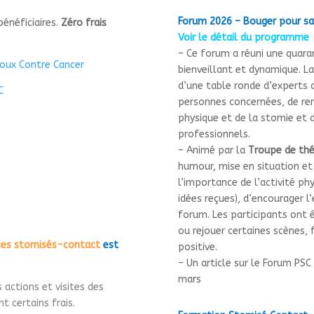
Forum 2026 – Bouger pour s
énéficiaires.
Zéro frais
Voir le détail du programme
– Ce forum a réuni une quara
toux Contre Cancer
bienveillant et dynamique.
La
d’une table ronde d’experts 
C
personnes concernées,
de
re
physique et de la stomie
et
professionnels.
– Animé par la
Troupe de thé
humour, mise en situation et p
l’importance de l’activité phy
idées reçues), d’encourager l
forum.
Les participants ont é
ou rejouer certaines scènes, 
 ses stomisés-contact
est
positive.
– Un article sur le Forum PSC
mars
 actions et visites des
 certains frais.