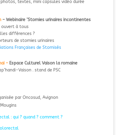
: photos, textes, mini capsules vidéo durée
h
– Webinaire ‘Stomies urinaires incontinentes
’
ouvert à tous
lles différences ?
rteurs de stomies urinaires
ociations Françaises de Stomisés
ai –
Espace Culturel Vaison la romaine
ap’handi-Vaison . stand de PSC
anisée par Oncosud, Avignon
 Mougins
ectal : qui ? quand ? comment ?
olorectal