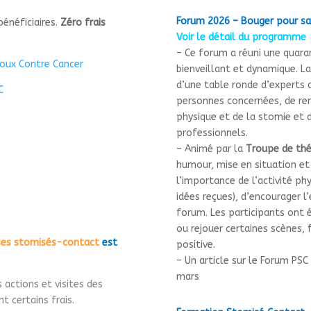
Forum 2026 – Bouger pour s
énéficiaires.
Zéro frais
Voir le détail du programme
– Ce forum a réuni une quara
toux Contre Cancer
bienveillant et dynamique.
La
d’une table ronde d’experts 
C
personnes concernées,
de
re
physique et de la stomie
et
professionnels.
– Animé par la
Troupe de thé
humour, mise en situation et p
l’importance de l’activité phy
idées reçues), d’encourager l
forum.
Les participants ont é
ou rejouer certaines scènes, 
 ses stomisés-contact
est
positive.
– Un article sur le Forum PSC
mars
 actions et visites des
 certains frais.