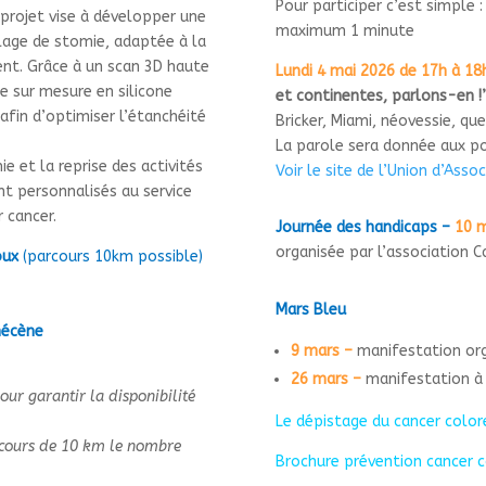
Pour participer c’est simple 
 projet vise à développer une
maximum 1 minute
lage de stomie, adaptée à la
nt. Grâce à un scan 3D haute
Lundi 4 mai 2026 de 17h à 18
ce sur mesure en silicone
et continentes, parlons-en !
fin d’optimiser l’étanchéité
Bricker, Miami, néovessie, que
La parole sera donnée aux po
e et la reprise des activités
Voir le site de l’Union d’Ass
t personnalisés au service
r cancer.
Journée des handicaps –
10 m
organisée par l’association C
oux
(parcours 10km possible)
Mars Bleu
 mécène
9 mars –
manifestation org
26 mars –
manifestation à
our garantir la disponibilité
Le dépistage du cancer color
rcours de 10 km le nombre
Brochure prévention cancer c