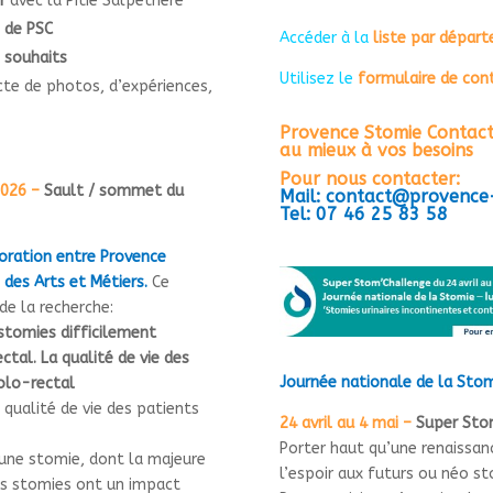
r
avec la Pitié Salpétrière
 de PSC
Accéder à la
liste par dépar
 souhaits
Utilisez le
formulaire de con
cte de photos, d’expériences,
Provence Stomie Contact
au mieux à vos besoins
Pour nous contacter:
026 –
Sault / sommet du
Mail: contact@provence
Tel: 07 46 25 83 58
oration entre Provence
des Arts et Métiers.
Ce
de la recherche:
stomies difficilement
ectal.
La qualité de vie des
Journée nationale de la Sto
colo-rectal
qualité de vie des patients
24 avril au 4 mai –
Super Stom
Porter haut qu’une renaissan
 une stomie, dont la majeure
l’espoir aux futurs ou néo st
Ces stomies ont un impact