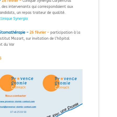
–
28 février –
Clinique Synergia Carpentras
 des intervenants qui correspondaient aux
andidats, un repas traiteur de qualité.
 clinique Synergia
 Stomathérapie –
26 février –
participation à la
stitut Mozart, sur invitation de l’hôpital
nt du Var
6