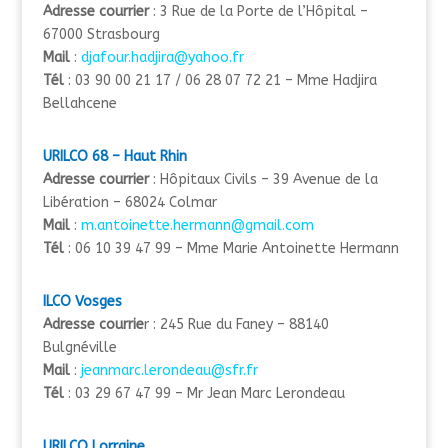
Adresse courrier
: 3 Rue de la Porte de l’Hôpital –
67000 Strasbourg
Mail
:
djafour.hadjira@yahoo.fr
Tél
: 03 90 00 21 17 / 06 28 07 72 21 – Mme Hadjira
Bellahcene
URILCO 68 – Haut Rhin
Adresse courrier
: Hôpitaux Civils – 39 Avenue de la
Libération – 68024 Colmar
Mail
:
m.antoinette.hermann@gmail.com
Tél
: 06 10 39 47 99 – Mme Marie Antoinette Hermann
ILCO Vosges
Adresse courrie
r : 245 Rue du Faney – 88140
Bulgnéville
Mail
:
jeanmarc.lerondeau@sfr.fr
Tél
: 03 29 67 47 99 – Mr Jean Marc Lerondeau
URILCO Lorraine